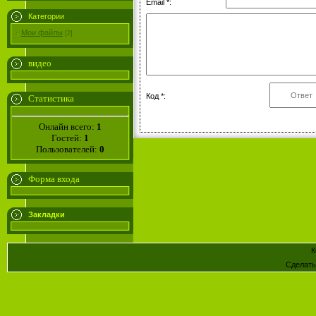
Email *:
Категории
Мои файлы
[2]
видео
Код *:
Статистика
Онлайн всего:
1
Гостей:
1
Пользователей:
0
Форма входа
Закладки
К
Сделат