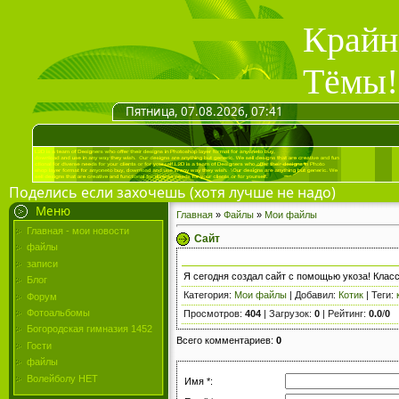
Крайн
Тёмы!
Пятница, 07.08.2026, 07:41
Поделись если захочешь (хотя лучше не надо)
Меню
Главная
»
Файлы
»
Мои файлы
Главная - мои новости
Сайт
файлы
записи
Я сегодня создал сайт с помощью укоза! Класс
Блог
Категория
:
Мои файлы
|
Добавил
:
Котик
|
Теги
:
Форум
Фотоальбомы
Просмотров
:
404
|
Загрузок
:
0
|
Рейтинг
:
0.0
/
0
Богородская гимназия 1452
Всего комментариев
:
0
Гости
файлы
Волейболу НЕТ
Имя *: