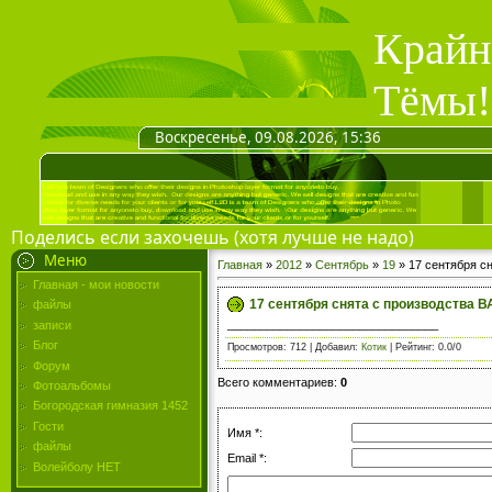
Крайн
Тёмы!
Воскресенье, 09.08.2026, 15:36
Поделись если захочешь (хотя лучше не надо)
Меню
Главная
»
2012
»
Сентябрь
»
19
» 17 сентября с
Главная - мои новости
17 сентября снята с производства
файлы
________________________________
записи
Блог
Просмотров
: 712 |
Добавил
:
Котик
|
Рейтинг
:
0.0
/
0
Форум
Всего комментариев
:
0
Фотоальбомы
Богородская гимназия 1452
Гости
Имя *:
файлы
Email *:
Волейболу НЕТ