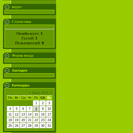
видео
Статистика
Онлайн всего:
1
Гостей:
1
Пользователей:
0
Форма входа
Закладки
Календарь
«
Март 2019
»
Пн
Вт
Ср
Чт
Пт
Сб
Вс
1
2
3
4
5
6
7
8
9
10
11
12
13
14
15
16
17
18
19
20
21
22
23
24
25
26
27
28
29
30
31