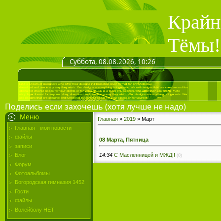
Крайн
Тёмы!
Суббота, 08.08.2026, 10:26
Поделись если захочешь (хотя лучше не надо)
Меню
Главная
»
2019
»
Март
Главная - мои новости
файлы
08 Марта, Пятница
записи
14:34
C Масленницей и МЖД!!
Блог
(0)
Форум
Фотоальбомы
Богородская гимназия 1452
Гости
файлы
Волейболу НЕТ