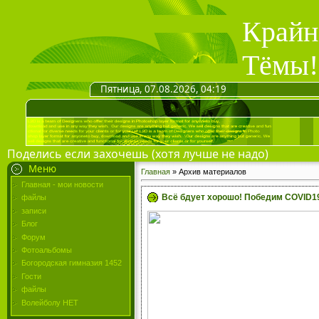
Крайн
Тёмы!
Пятница, 07.08.2026, 04:19
Поделись если захочешь (хотя лучше не надо)
Меню
Главная
»
Архив материалов
Главная - мои новости
Всё бдует хорошо! Победим COVID1
файлы
записи
Блог
Форум
Фотоальбомы
Богородская гимназия 1452
Гости
файлы
Волейболу НЕТ