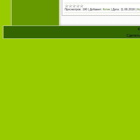
Просмотров:
190
|
Добавил:
Котик
|
Дата:
11.08.2018
|
К
К
Сделат