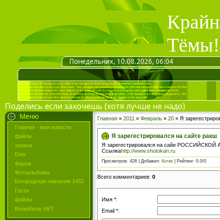
Крайн
Тёмы!
Понедельник, 10.08.2026, 06:04
Поделись если захочешь (хотя лучше не надо)
Меню
Главная
»
2011
»
Февраль
»
20
» Я зарегестриро
Главная - мои новости
Я зарегестрировался на сайте ракш
файлы
Я зарегестрировался на сайе РОССИЙСКО
записи
Ссылка
http://www.shotokan.ru
Блог
Просмотров
: 426 |
Добавил
:
Котик
|
Рейтинг
:
0.0
/
0
Форум
Фотоальбомы
Всего комментариев
:
0
Богородская гимназия 1452
Гости
Имя *:
файлы
Волейболу НЕТ
Email *: