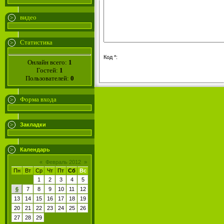
видео
Статистика
Код *:
Онлайн всего:
1
Гостей:
1
Пользователей:
0
Форма входа
Закладки
Календарь
«
Февраль 2012
»
Пн
Вт
Ср
Чт
Пт
Сб
Вс
1
2
3
4
5
6
7
8
9
10
11
12
13
14
15
16
17
18
19
20
21
22
23
24
25
26
27
28
29