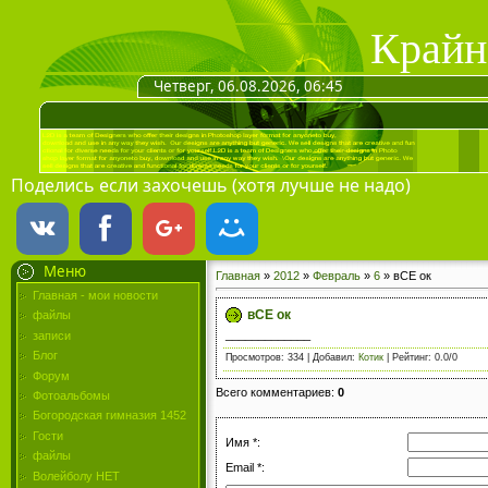
Крайн
Четверг, 06.08.2026, 06:45
Поделись если захочешь (хотя лучше не надо)
Меню
Главная
»
2012
»
Февраль
»
6
» вСЕ ок
Главная - мои новости
вСЕ ок
файлы
_____________
записи
Блог
Просмотров
: 334 |
Добавил
:
Котик
|
Рейтинг
:
0.0
/
0
Форум
Всего комментариев
:
0
Фотоальбомы
Богородская гимназия 1452
Гости
Имя *:
файлы
Email *:
Волейболу НЕТ