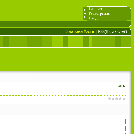
Главная
Регистрация
Вход
Здарова
Гость
|
RSS(В смысле?)
18:43