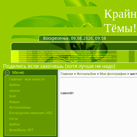
Крайн
Тёмы!
Воскресенье, 09.08.2026, 09:58
Поделись если захочешь (хотя лучше не надо)
Меню
Главная
»
Фотоальбом
»
Мои фотографии
» аист
Главная - мои новости
файлы
записи
самолёт
Блог
Форум
Фотоальбомы
Богородская гимназия 1452
Гости
файлы
Волейболу НЕТ