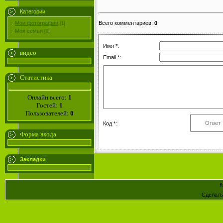
Категории
Всего комментариев
:
0
Мои фотографии
[1]
Моя семья
[0]
Имя *:
видео
Email *:
Статистика
Онлайн всего:
1
Гостей:
1
Пользователей:
0
Код *:
Форма входа
Закладки
К
Сделат