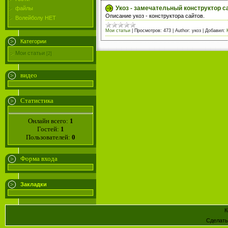
Укоз - замечательный конструктор с
файлы
Описание укоз - конструктора сайтов.
Волейболу НЕТ
Мои статьи
|
Просмотров:
473
|
Author:
укоз
|
Добавил:
Категории
Мои статьи
[2]
видео
Статистика
Онлайн всего:
1
Гостей:
1
Пользователей:
0
Форма входа
Закладки
К
Сделат