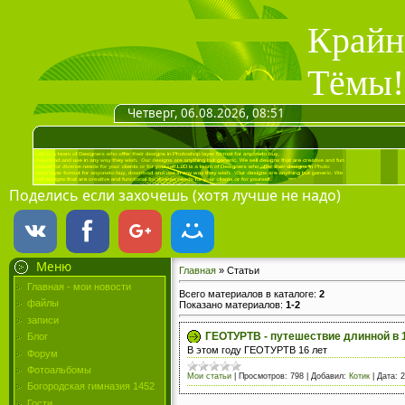
Крайн
Тёмы!
Четверг, 06.08.2026, 08:51
Поделись если захочешь (хотя лучше не надо)
Меню
Главная
»
Статьи
Главная - мои новости
Всего материалов в каталоге
:
2
файлы
Показано материалов
:
1-2
записи
ГЕОТУРТВ - путешествие длинной в 
Блог
В этом году ГЕОТУРТВ 16 лет
Форум
Фотоальбомы
Мои статьи
|
Просмотров:
798
|
Добавил:
Котик
|
Дата:
2
Богородская гимназия 1452
Гости