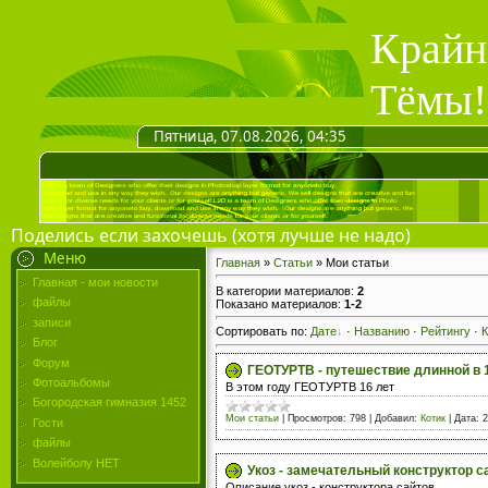
Крайн
Тёмы!
Пятница, 07.08.2026, 04:35
Поделись если захочешь (хотя лучше не надо)
Меню
Главная
»
Статьи
» Мои статьи
Главная - мои новости
В категории материалов
:
2
файлы
Показано материалов
:
1-2
записи
Сортировать по
:
Дате
·
Названию
·
Рейтингу
·
Блог
Форум
ГЕОТУРТВ - путешествие длинной в 
Фотоальбомы
В этом году ГЕОТУРТВ 16 лет
Богородская гимназия 1452
Мои статьи
|
Просмотров:
798
|
Добавил:
Котик
|
Дата:
2
Гости
файлы
Волейболу НЕТ
Укоз - замечательный конструктор с
Описание укоз - конструктора сайтов.