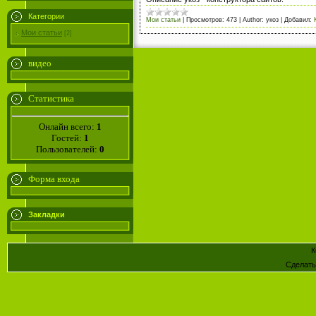
Категории
Мои статьи
|
Просмотров:
473
|
Author:
укоз
|
Добавил:
Мои статьи
[2]
видео
Статистика
Онлайн всего:
1
Гостей:
1
Пользователей:
0
Форма входа
Закладки
К
Сделат