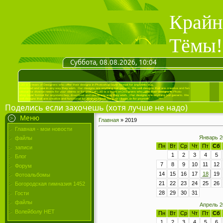
Крайн
Тёмы!
Суббота, 08.08.2026, 10:04
Поделись если захочешь (хотя лучше не надо)
Меню
Главная
»
2019
Главная - мои новости
Январь 2
файлы
Пн
Вт
Ср
Чт
Пт
Сб
записи
1
2
3
4
5
Блог
7
8
9
10
11
12
Форум
14
15
16
17
18
19
Фотоальбомы
21
22
23
24
25
26
Богородская гимназия 1452
28
29
30
31
Гости
файлы
Апрель 2
Волейболу НЕТ
Пн
Вт
Ср
Чт
Пт
Сб
1
2
3
4
5
6