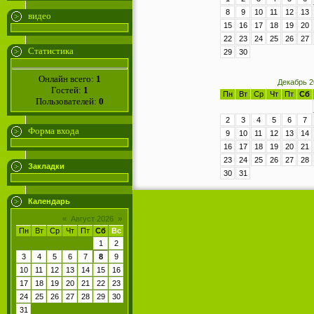
8
9
10
11
12
13
видео
15
16
17
18
19
20
22
23
24
25
26
27
Статистика
29
30
Онлайн всего:
1
Декабрь 2
Гостей:
1
Пн
Вт
Ср
Чт
Пт
Сб
Пользователей:
0
2
3
4
5
6
7
Форма входа
9
10
11
12
13
14
16
17
18
19
20
21
23
24
25
26
27
28
Закладки
30
31
Календарь
«
Август 2026
»
Пн
Вт
Ср
Чт
Пт
Сб
Вс
1
2
3
4
5
6
7
8
9
10
11
12
13
14
15
16
17
18
19
20
21
22
23
24
25
26
27
28
29
30
31