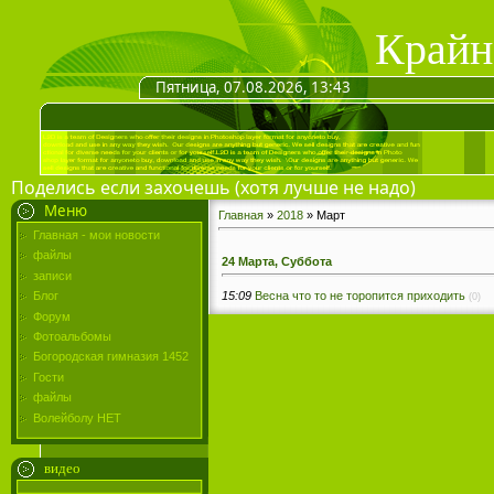
Крайн
Пятница, 07.08.2026, 13:43
Поделись если захочешь (хотя лучше не надо)
Меню
Главная
»
2018
»
Март
Главная - мои новости
файлы
24 Марта, Суббота
записи
15:09
Весна что то не торопится приходить
Блог
(0)
Форум
Фотоальбомы
Богородская гимназия 1452
Гости
файлы
Волейболу НЕТ
видео