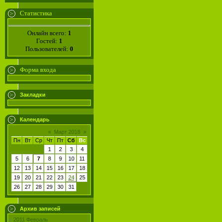
Статистика
Онлайн всего:
1
Гостей:
1
Пользователей:
0
Форма входа
Закладки
Календарь
«
Март 2018
»
Пн
Вт
Ср
Чт
Пт
Сб
Вс
1
2
3
4
5
6
7
8
9
10
11
12
13
14
15
16
17
18
19
20
21
22
23
24
25
26
27
28
29
30
31
Архив записей
2011 Февраль