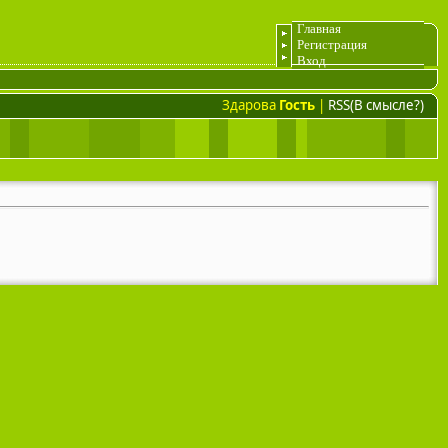
Главная
Регистрация
Вход
Здарова
Гость
|
RSS(В смысле?)