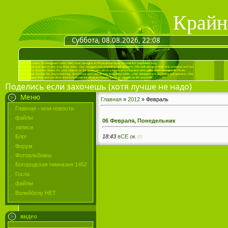
Крайн
Суббота, 08.08.2026, 22:08
Поделись если захочешь (хотя лучше не надо)
Меню
Главная
»
2012
»
Февраль
Главная - мои новости
файлы
06 Февраля, Понедельник
записи
18:43
вСЕ ок
Блог
(0)
Форум
Фотоальбомы
Богородская гимназия 1452
Гости
файлы
Волейболу НЕТ
видео