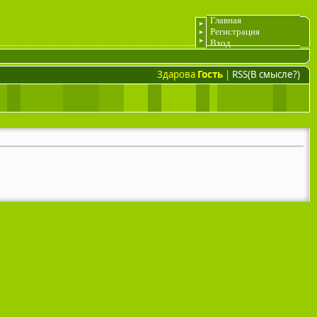
Главная
Регистрация
Вход
Здарова
Гость
|
RSS(В смысле?)