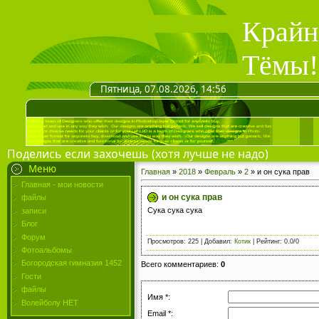
Крайн
Тёмы!
Пятница, 07.08.2026, 14:56
Поделись если захочешь (хотя лучше не надо)
Меню
Главная
»
2018
»
Февраль
»
2
» и он сука прав
Главная - мои новости
и он сука прав
файлы
Сука сука сука
записи
Блог
Форум
Просмотров
: 225 |
Добавил
:
Котик
|
Рейтинг
:
0.0
/
0
Фотоальбомы
Богородская гимназия 1452
Всего комментариев
:
0
Гости
файлы
Имя *:
Волейболу НЕТ
Email *: