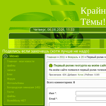
Крайн
Тёмы!
Четверг, 06.08.2026, 11:33
Поделись если захочешь (хотя лучше не надо)
Меню
Главная
»
2011
»
Февраль
»
20
» Первый ролик г
Главная - мои новости
Первый ролик геотуртв на моём сай
файлы
На моём сайте появился первый ролик телек
записи
Блог
Просмотров
: 424 |
Добавил
:
Котик
|
Рейтинг
:
0.0
/
0
Форум
Всего комментариев
:
0
Фотоальбомы
Богородская гимназия 1452
Гости
Имя *:
файлы
Email *:
Волейболу НЕТ