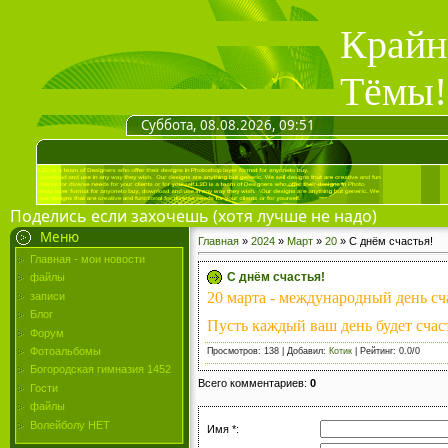
Крайн
Тёмы!
Суббота, 08.08.2026, 09:51
Поделись если захочешь (хотя лучше не надо)
Меню
Главная
»
2024
»
Март
»
20
» С днём счастья!
Главная - мои новости
С днём счастья!
файлы
20 марта - международный день сч
записи
Блог
Пусть каждый ваш день будет сча
Форум
Фотоальбомы
Просмотров
: 138 |
Добавил
:
Котик
|
Рейтинг
:
0.0
/
0
Богородская гимназия 1452
Всего комментариев
:
0
Гости
файлы
Волейболу НЕТ
Имя *: