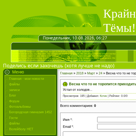
Крайн
Тёмы!
Понедельник, 10.08.2026, 06:27
Поделись если захочешь (хотя лучше не надо)
Меню
Главная
»
2018
»
Март
»
24
» Весна что то не то
Главная - мои новости
Весна что то не торопится приходит
файлы
Устал от холодов...
записи
Блог
Просмотров
: 195 |
Добавил
:
Котик
|
Рейтинг
:
0.0
/
0
Форум
Всего комментариев
:
0
Фотоальбомы
Богородская гимназия 1452
Гости
Имя *:
файлы
Email *:
Волейболу НЕТ